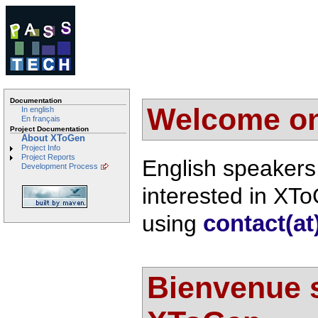
Documentation
Welcome on
In english
En français
Project Documentation
About XToGen
Project Info
Project Reports
English speakers
Development Process
interested in XTo
using
contact(at
Bienvenue s